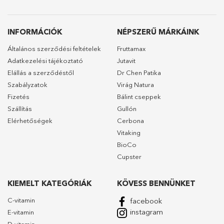
INFORMÁCIÓK
NÉPSZERŰ MÁRKÁINK
Általános szerződési feltételek
Fruttamax
Adatkezelési tájékoztató
Jutavit
Elállás a szerződéstől
Dr Chen Patika
Szabályzatok
Virág Natura
Fizetés
Bálint cseppek
Szállítás
Gullón
Elérhetőségek
Cerbona
Vitaking
BioCo
Cupster
KIEMELT KATEGÓRIÁK
KÖVESS BENNÜNKET
C-vitamin
facebook
instagram
E-vitamin
D-vitamin