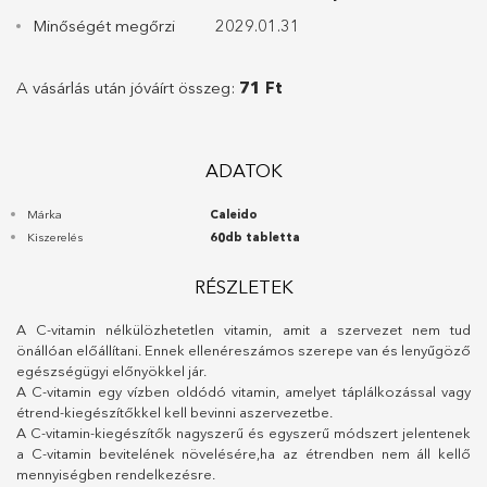
Minőségét megőrzi
2029.01.31
A vásárlás után jóváírt összeg:
71 Ft
ADATOK
Márka
Caleido
Kiszerelés
60db tabletta
RÉSZLETEK
A C-vitamin nélkülözhetetlen vitamin, amit a szervezet nem tud
önállóan előállítani. Ennek ellenéreszámos szerepe van és lenyűgöző
egészségügyi előnyökkel jár.
A C-vitamin egy vízben oldódó vitamin, amelyet táplálkozással vagy
étrend-kiegészítőkkel kell bevinni aszervezetbe.
A C-vitamin-kiegészítők nagyszerű és egyszerű módszert jelentenek
a C-vitamin bevitelének növelésére,ha az étrendben nem áll kellő
mennyiségben rendelkezésre.