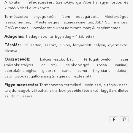
A C-vitamin felfedezéséért Szent-Györgyi Albert magyar orvos és
kutató Nobel-díjat kapott.
Természetes anyagokból; Nem besugárzott; Mesterséges
ízesítőmentes; Mesterséges színezékmentes;BSE/TSE mentes;
GMO mentes; Hozzáadott cukrot nem tartalmaz; Allergénmentes
Adagolás:
1 adag naponta (Egy adag = 1 tabletta)
Tárolás:
Jól zártan, száraz, hűvös, fényvédett helyen, gyermektől
elzárva
Összetevők:
kalcium-aszkorbát; térfogatnövelő szer
(mikrokristályos cellulóz); csipkebogyó (rosa canina);
acerola(malpighia glabra); camu camu (myrciaria dubia);
csomósodást gátló anyag (magnézium-sztearát)
Figyelmeztetés:
Természetes termékről lévén szó, a táplálkozási
tulajdonságok változhatnak a környezetifeltételektől függően, illetve
az idő múlásával.