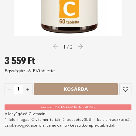
1 / 2
3 559
Ft
Egységár:
59
Ft/tablette
KOSÁRBA
SZÁLLÍTÁS KÜLSŐ RAKTÁRRÓL
A lenyűgöző C-vitamin!
4 féle magas C-vitamin tartalmú összetevőből - kalcium-aszkorbát,
csipkebogyó, acerola, camu camu - készültkomplex tabletták.